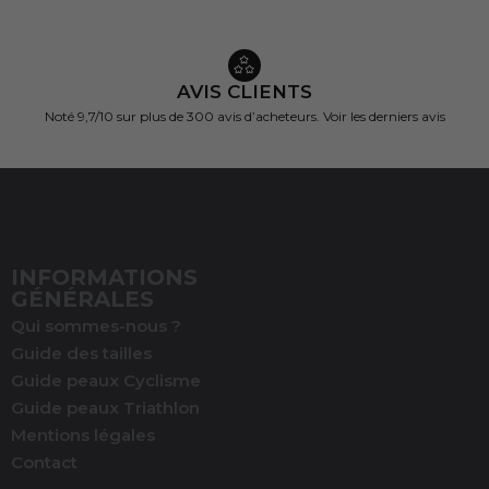
AVIS CLIENTS
Noté 9,7/10 sur
plus de 300 avis d’acheteurs.
Voir les derniers avis
INFORMATIONS
GÉNÉRALES
Qui sommes-nous ?
Guide des tailles
Guide peaux Cyclisme
Guide peaux Triathlon
Mentions légales
Contact