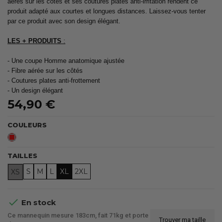
aérés sur les côtés et ses coutures plates anti-irritation rendent ce
produit adapté aux courtes et longues distances. Laissez-vous tenter
par ce produit avec son design élégant.
LES + PRODUITS
:
- Une coupe Homme anatomique ajustée
- Fibre aérée sur les côtés
- Coutures plates anti-frottement
- Un design élégant
54,90 €
COULEURS
Rouge
TAILLES
S
M
L
XL
2XL
XS

En stock
Ce mannequin mesure 183cm, fait 71kg et porte
Trouver ma taille