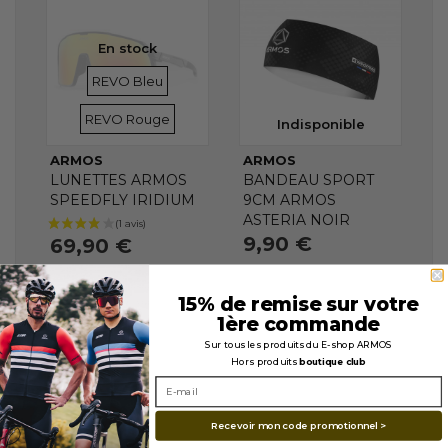
En stock
VERRES
VERRES
REVO Bleu
REVO Rouge
Indisponible
ARMOS
ARMOS
LUNETTES ARMOS
BANDEAU SPORT
SPEEDFLY IRIDIUM
9CM ARMOS
ASTERIA NOIR
9,90 €
69,90 €
15% de remise sur votre
1ère commande
Sur tous les produits du E-shop ARMOS
Hors produits
boutique club
Recevoir mon code promotionnel >