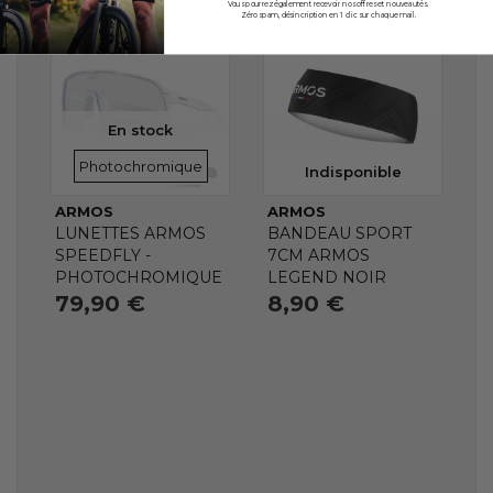
Vous pourrez également recevoir nos offres et nouveautés.
Zéro spam, désincription en 1 clic sur chaque mail.
En stock
VERRES
Photochromique
Indisponible
ARMOS
ARMOS
LUNETTES ARMOS
BANDEAU SPORT
SPEEDFLY -
7CM ARMOS
PHOTOCHROMIQUE
LEGEND NOIR
79,90 €
8,90 €