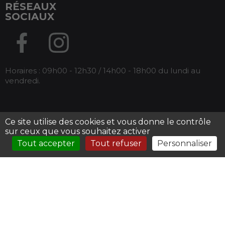
RÉSEAUX
SOCIAUX
Horaires : 09h00 - 12h30 / 14h00 - 18h00 du lundi au
vendredi.
Ce site utilise des cookies et vous donne le contrôle
Tous droits réservés Armos -
Mentions légales
-
sur ceux que vous souhaitez activer
Conditions générales de ventes
Tout accepter
Tout refuser
Personnaliser