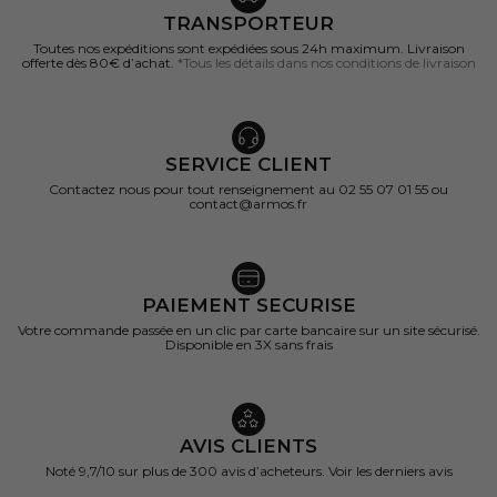
TRANSPORTEUR
Toutes nos expéditions sont expédiées sous 24h maximum. Livraison
offerte dès 80€ d’achat.
*Tous les détails dans nos conditions de livraison
SERVICE CLIENT
Contactez nous pour tout renseignement au 02 55 07 01 55 ou
contact@armos.fr
PAIEMENT SECURISE
Votre commande passée en un clic par carte bancaire sur un site sécurisé.
Disponible en 3X sans frais
AVIS CLIENTS
Noté 9,7/10 sur
plus de 300 avis d’acheteurs.
Voir les derniers avis