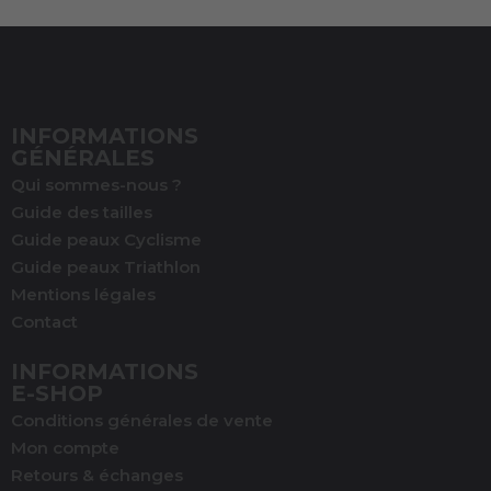
INFORMATIONS
GÉNÉRALES
Qui sommes-nous ?
Guide des tailles
Guide peaux Cyclisme
Guide peaux Triathlon
Mentions légales
Contact
INFORMATIONS
E-SHOP
Conditions générales de vente
Mon compte
Retours & échanges