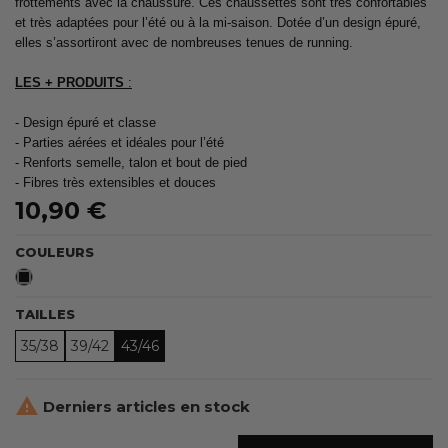
frottements avec la chaussure. Ces chaussettes sont très confortables
et très adaptées pour l’été ou à la mi-saison. Dotée d’un design épuré,
elles s’assortiront avec de nombreuses tenues de running.
LES + PRODUITS
:
- Design épuré et classe
- Parties aérées et idéales pour l’été
- Renforts semelle, talon et bout de pied
- Fibres très extensibles et douces
10,90 €
COULEURS
Noir
TAILLES
35/38
39/42
43/46

Derniers articles en stock