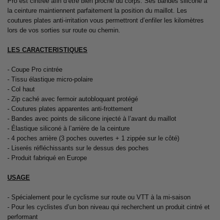
Pro est cintrée afin d’être bien proche du corps. Ses bandes silicone à
la ceinture maintiennent parfaitement la position du maillot. Les
coutures plates anti-irritation vous permettront d’enfiler les kilomètres
lors de vos sorties sur route ou chemin.
LES CARACTERISTIQUES
- Coupe Pro cintrée
- Tissu élastique micro-polaire
- Col haut
- Zip caché avec fermoir autobloquant protégé
- Coutures plates apparentes anti-frottement
- Bandes avec points de silicone injecté à l’avant du maillot
- Élastique siliconé à l’arrière de la ceinture
- 4 poches arrière (3 poches ouvertes + 1 zippée sur le côté)
- Liserés réfléchissants sur le dessus des poches
- Produit fabriqué en Europe
USAGE
- Spécialement pour le cyclisme sur route ou VTT à la mi-saison
- Pour les cyclistes d’un bon niveau qui recherchent un produit cintré et
performant