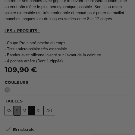
cintrée et ses bandes avec grip sur le devant ne laissera aucune prise
au vent afin d’être le plus aérodynamique possible. Son tissu micro-
polaire extensible est très confortable et chaud pour porter ce maillot
manches longues lors de longues sorties entre 8 et 17 degrés.
LES + PRODUITS
:
- Coupe Pro cintré proche du corps
- Tissu micro-polaire très extensible
- Bandes avec silicone injecté sur l’avant de la ceinture
- 4 poches arrière (Dont 1 zippée)
109,90 €
COULEURS
Gris
TAILLES
XS
M
L
XL
2XL
S

En stock