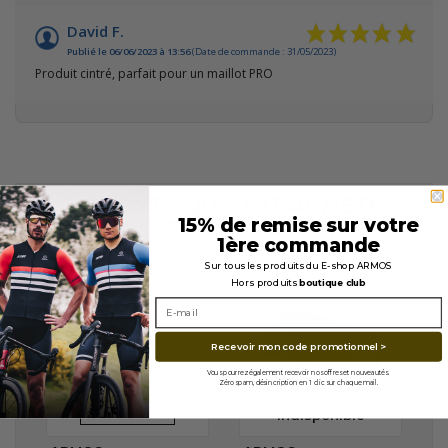
David F.
Publié le 06/06/2023 à 13:56
(Date de commande : 31/05/2023)
Produit cintré, parfait pour un maillot PRO
LES CLIENTS QUI ONT ACHETÉ
15% de remise sur votre
CE PRODUIT ONT ÉGALEMENT
1ère commande
ACHETÉ...
Sur tous les produits du E-shop ARMOS
Hors produits
boutique club
En stock
Recevoir mon code promotionnel >
VERRES
VERRES
REVO Bleu
Vous pourrez également recevoir nos offres et nouveautés.
Zéro spam, désincription en 1 clic sur chaque mail.
REVO Rouge
Indisponible