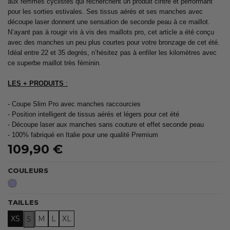
aux femmes cyclistes qui recherchent un produit cintré et performant
pour les sorties estivales. Ses tissus aérés et ses manches avec
découpe laser donnent une sensation de seconde peau à ce maillot.
N’ayant pas à rougir vis à vis des maillots pro, cet article a été conçu
avec des manches un peu plus courtes pour votre bronzage de cet été.
Idéal entre 22 et 35 degrés, n’hésitez pas à enfiler les kilomètres avec
ce superbe maillot très féminin.
LES + PRODUITS
:
- Coupe Slim Pro avec manches raccourcies
- Position intelligent de tissus aérés et légers pour cet été
- Découpe laser aux manches sans couture et effet seconde peau
- 100% fabriqué en Italie pour une qualité Premium
109,90 €
COULEURS
Parme
TAILLES
XS
M
L
XL
S