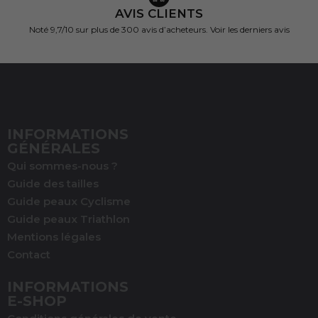
AVIS CLIENTS
Noté 9,7/10 sur
plus de 300 avis d’acheteurs.
Voir les derniers avis
INFORMATIONS
GÉNÉRALES
Qui sommes-nous ?
Guide des tailles
Guide peaux Cyclisme
Guide peaux Triathlon
Mentions légales
Contact
INFORMATIONS
E-SHOP