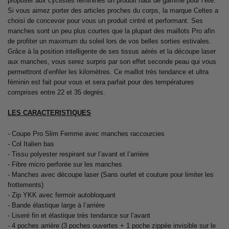
proposer aux cyclistes féminines un produit haut de gamme pour l’été.
Si vous aimez porter des articles proches du corps, la marque Celtes a
choisi de concevoir pour vous un produit cintré et performant. Ses
manches sont un peu plus courtes que la plupart des maillots Pro afin
de profiter un maximum du soleil lors de vos belles sorties estivales.
Grâce à la position intelligente de ses tissus aérés et la découpe laser
aux manches, vous serez surpris par son effet seconde peau qui vous
permettront d’enfiler les kilomètres. Ce maillot très tendance et ultra
féminin est fait pour vous et sera parfait pour des températures
comprises entre 22 et 35 degrés.
LES CARACTERISTIQUES
- Coupe Pro Slim Femme avec manches raccourcies
- Col Italien bas
- Tissu polyester respirant sur l’avant et l’arrière
- Fibre micro perforée sur les manches
- Manches avec découpe laser (Sans ourlet et couture pour limiter les
frottements)
- Zip YKK avec fermoir autobloquant
- Bande élastique large à l’arrière
- Liseré fin et élastique très tendance sur l’avant
- 4 poches arrière (3 poches ouvertes + 1 poche zippée invisible sur le