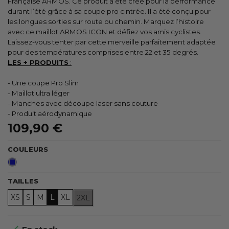
Française ARMOS. Ce produit a été créé pour la performance
durant l’été grâce à sa coupe pro cintrée. Il a été conçu pour
les longues sorties sur route ou chemin. Marquez l’histoire
avec ce maillot ARMOS ICON et défiez vos amis cyclistes.
Laissez-vous tenter par cette merveille parfaitement adaptée
pour des températures comprises entre 22 et 35 degrés.
LES + PRODUITS
:
- Une coupe Pro Slim
- Maillot ultra léger
- Manches avec découpe laser sans couture
- Produit aérodynamique
109,90 €
COULEURS
Bleu
TAILLES
XS
S
M
L
XL
2XL
