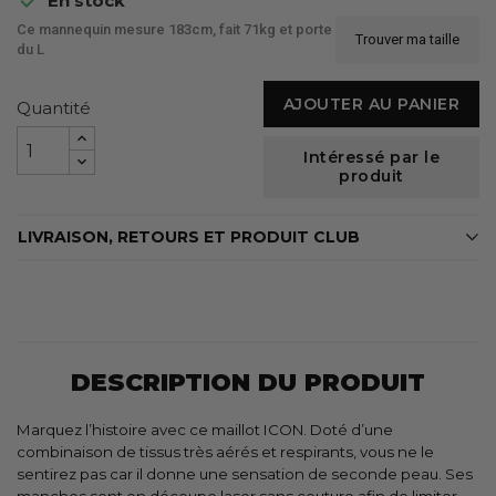
En stock
Ce mannequin mesure 183cm, fait 71kg et porte
Trouver ma taille
du L
AJOUTER AU PANIER
Quantité
Intéressé par le
produit
LIVRAISON, RETOURS ET PRODUIT CLUB
DESCRIPTION DU PRODUIT
Marquez l’histoire avec ce maillot ICON. Doté d’une
combinaison de tissus très aérés et respirants, vous ne le
sentirez pas car il donne une sensation de seconde peau. Ses
manches sont en découpe laser sans couture afin de limiter