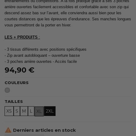
entrainements ou compétitions. A la fois pratique grâce à ses 3 poches
arrière ouvertes facilement accessibles et confortable avec son zip qui
descend assez bas sur l’avant, elle conviendra aussi bien pour les
courtes distances que les épreuves d’endurance. Ses manches longues
vous permettront de la porter en hiver.
LES + PRODUITS
:
- 3 tissus différents avec positions spécifiques
- Zip avant autobloquant – ouverture basse
- 3 poches arrière ouvertes - Accès facile
94,90 €
COULEURS
Gris
TAILLES
XS
S
M
L
2XL
XL

Derniers articles en stock