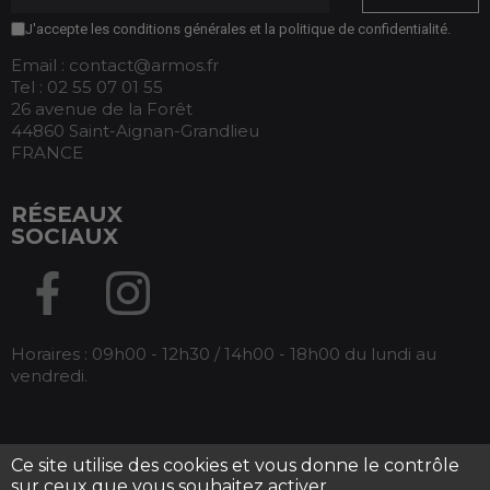
J'accepte les conditions générales et la politique de confidentialité.
Email : contact@armos.fr
Tel : 02 55 07 01 55
26 avenue de la Forêt
44860 Saint-Aignan-Grandlieu
FRANCE
RÉSEAUX
SOCIAUX
Horaires : 09h00 - 12h30 / 14h00 - 18h00 du lundi au
vendredi.
Ce site utilise des cookies et vous donne le contrôle
Tous droits réservés Armos -
Mentions légales
-
sur ceux que vous souhaitez activer