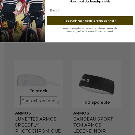
Hors produits
boutique club
Recevoir mon code promotionnel >
Vous pourrez également recevoir nos offres et nouveautés.
Zéro spam, désincription en 1 clic sur chaque mail.
En stock
VERRES
Photochromique
Indisponible
ARMOS
ARMOS
LUNETTES ARMOS
BANDEAU SPORT
SPEEDFLY -
7CM ARMOS
PHOTOCHROMIQUE
LEGEND NOIR