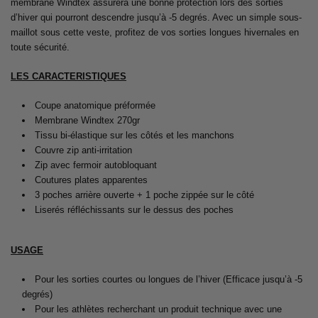
membrane Windtex assurera une bonne protection lors des sorties
d’hiver qui pourront descendre jusqu’à -5 degrés. Avec un simple sous-
maillot sous cette veste, profitez de vos sorties longues hivernales en
toute sécurité.
LES CARACTERISTIQUES
Coupe anatomique préformée
Membrane Windtex 270gr
Tissu bi-élastique sur les côtés et les manchons
Couvre zip anti-irritation
Zip avec fermoir autobloquant
Coutures plates apparentes
3 poches arrière ouverte + 1 poche zippée sur le côté
Liserés réfléchissants sur le dessus des poches
USAGE
Pour les sorties courtes ou longues de l’hiver (Efficace jusqu’à -5
degrés)
Pour les athlètes recherchant un produit technique avec une