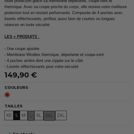
toute protection grâce sa membrane déperlante, coupe-vent et
thermique. Avec sa coupe proche du corps, elle restera votre meilleure
protection tout en restant performante. Composée de 4 poches avec
liserés réfléchissants, profitez aussi bien de courtes ou longues
séances en toute sécurité.
LES + PRODUITS
:
- Une coupe ajustée
- Membrane Windtex thermique, déperlante et coupe-vent
- 4 poches arrière dont une zippée sur le côté
- Liserés réfléchissants pour votre sécurité
149,90 €
COULEURS
Rouge
TAILLES
XS
S
M
XL
2XL
L
3XL
