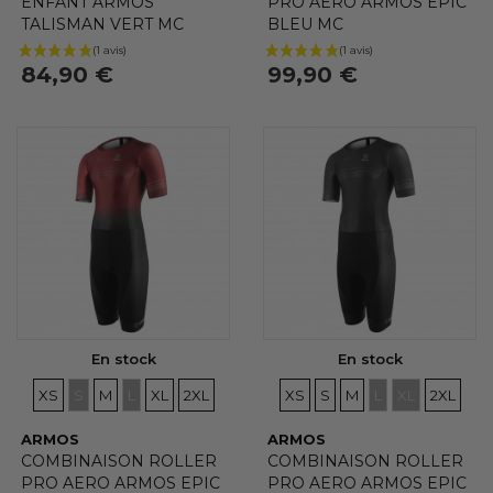
ENFANT ARMOS
PRO AERO ARMOS EPIC
TALISMAN VERT MC
BLEU MC
84,90 €
99,90 €
En stock
En stock
TAILLES
TAILLES
TAILLES
TAILLES
TAILLES
TAILLES
TAILLES
TAILLES
TAILLES
TAILLES
TAILLES
TAILLE
XS
S
M
L
XL
2XL
XS
S
M
L
XL
2XL
(3 avis)
ARMOS
ARMOS
COMBINAISON ROLLER
COMBINAISON ROLLER
PRO AERO ARMOS EPIC
PRO AERO ARMOS EPIC