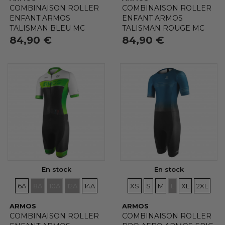
COMBINAISON ROLLER
COMBINAISON ROLLER
ENFANT ARMOS
ENFANT ARMOS
TALISMAN BLEU MC
TALISMAN ROUGE MC
(4 avis)
84,90 €
84,90 €
En stock
En stock
TAILLES
TAILLES
TAILLES
TAILLES
TAILLES
TAILLES
TAILLES
TAILLES
TAILLES
TAILLES
TAILLE
6A
8A
10A
12A
14A
XS
S
M
L
XL
2XL
ARMOS
ARMOS
COMBINAISON ROLLER
COMBINAISON ROLLER