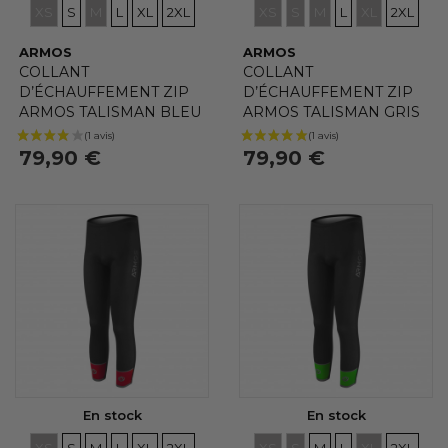
TAILLES
TAILLES
TAILLES
TAILLES
TAILLES
TAILLES
TAILLES
TAILLES
TAILLES
TAILLES
TAILLES
TAILLE
XS
S
M
L
XL
2XL
XS
S
M
L
XL
2XL
ARMOS
ARMOS
COLLANT
COLLANT
D’ÉCHAUFFEMENT ZIP
D’ÉCHAUFFEMENT ZIP
ARMOS TALISMAN BLEU
ARMOS TALISMAN GRIS
(8 avis)
79,90 €
79,90 €
En stock
En stock
TAILLES
TAILLES
TAILLES
TAILLES
TAILLES
TAILLES
TAILLES
TAILLES
TAILLES
TAILLES
TAILLES
TAILLE