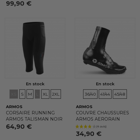
99,90 €
En stock
En stock
TAILLES
TAILLES
TAILLES
TAILLES
TAILLES
TAILLES
TAILLES
TAILLES
TAILLES
XS
S
M
L
XL
2XL
36/40
41/44
45/48
ARMOS
ARMOS
CORSAIRE RUNNING
COUVRE CHAUSSURES
ARMOS TALISMAN NOIR
ARMOS AERORAIN
64,90 €
34,90 €