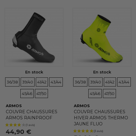
(2 avis)
En stock
En stock
TAILLES
TAILLES
TAILLES
TAILLES
TAILLES
TAILLES
TAILLES
TAILLES
TAILLE
T
36/38
39/40
41/42
43/44
36/38
39/40
41/42
43/44
TAILLES
TAILLES
45/46
47/50
45/46
47/50
ARMOS
ARMOS
COUVRE CHAUSSURES
COUVRE CHAUSSURES
ARMOS RAINPROOF
HIVER ARMOS THERMO
JAUNE FLUO
44,90 €