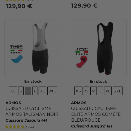
129,90 €
129,90 €
(1 avis)
En stock
En stock
TAILLES
TAILLES
TAILLES
TAILLES
TAILLES
TAILLES
TAILLES
TAILLES
TAILLES
TAILLES
TAILLES
TAILLE
XS
S
M
L
XL
2XL
XS
S
M
L
XL
2XL
ARMOS
ARMOS
CUISSARD CYCLISME
CUISSARD CYCLISME
ARMOS TALISMAN NOIR
ELITE ARMOS COMETE
BLEU/ROUGE
Cuissard Jusqu'à 4H
Cuissard Jusqu'à 6H