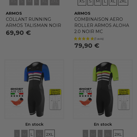
XS
S
M
L
XL
2XL
XS
S
M
L
XL
2XL
ARMOS
ARMOS
COLLANT RUNNING
COMBINAISON AERO
ARMOS TALISMAN NOIR
ROLLER ARMOS ALOHA
2.0 NOIR MC
69,90 €
79,90 €
En stock
En stock
TAILLES
TAILLES
TAILLES
TAILLES
TAILLES
TAILLES
TAILLES
TAILLES
TAILLES
TAILLES
(1 avis)
S
M
L
XL
2XL
S
M
L
XL
2XL