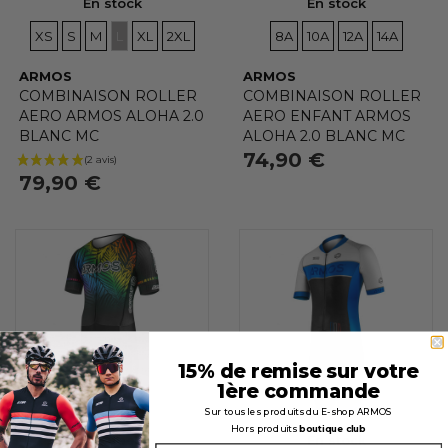
En stock
En stock
TAILLES
TAILLES
TAILLES
TAILLES
TAILLES
TAILLES
TAILLES
TAILLES
TAILLES
TAILLES
XS
S
M
L
XL
2XL
8A
10A
12A
14A
ARMOS
ARMOS
COMBINAISON ROLLER
COMBINAISON ROLLER
AERO ARMOS ALOHA 2.0
AERO ENFANT ARMOS
BLANC MC
ALOHA 2.0 BLANC MC
74,90 €
79,90 €
15% de remise sur votre
1ère commande
Sur tous les produits du E-shop ARMOS
Hors produits
boutique club
En stock
En stock