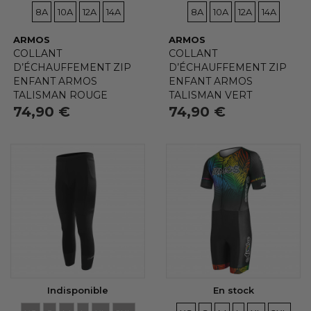
TAILLES
TAILLES
TAILLES
TAILLES
TAILLES
TAILLES
TAILLES
TAILLES
8A
10A
12A
14A
8A
10A
12A
14A
ARMOS
ARMOS
COLLANT
COLLANT
D’ÉCHAUFFEMENT ZIP
D’ÉCHAUFFEMENT ZIP
ENFANT ARMOS
ENFANT ARMOS
TALISMAN ROUGE
TALISMAN VERT
74,90 €
74,90 €
(3 avis)
Indisponible
En stock
TAILLES
TAILLES
TAILLES
TAILLES
TAILLES
TAILLES
TAILLES
TAILLES
TAILLES
TAILLES
TAILLES
TAILLE