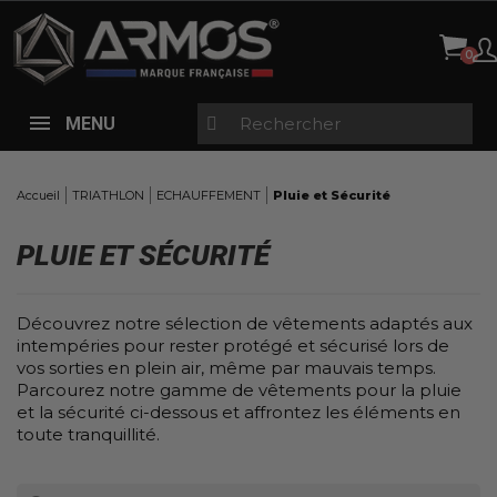
Panneau de gestion des cookies
X
FILTRES
TAILLES
MENU
Aucun choix disponible pour ce groupe
Accueil
TRIATHLON
ECHAUFFEMENT
Pluie et Sécurité
COULEURS
Aucun choix disponible pour ce groupe
PLUIE ET SÉCURITÉ
EN PROMOTION
Découvrez notre sélection de vêtements adaptés aux
Aucun choix disponible pour ce groupe
intempéries pour rester protégé et sécurisé lors de
vos sorties en plein air, même par mauvais temps.
Parcourez notre gamme de vêtements pour la pluie
NOUVEAUX PRODUITS
et la sécurité ci-dessous et affrontez les éléments en
toute tranquillité.
Aucun choix disponible pour ce groupe