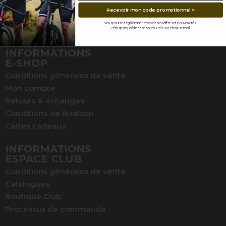
Guide peaux Triathlon
Recevoir mon code promotionnel >
Mentions légales
Vous pourrez également recevoir nos offres et nouveautés.
Contact
Zéro spam, désincription en 1 clic sur chaque mail.
INFORMATIONS
E-SHOP
Conditions générales de vente
Mon compte
Retours & échanges
Conditions de livraison
Cartes cadeaux
INFORMATIONS
ESPACE CLUB
Conditions générales de vente
Catalogues
Boutique Club
Processus de commande