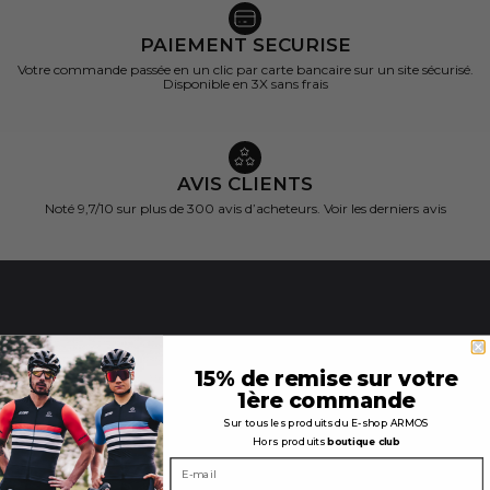
PAIEMENT SECURISE
Votre commande passée en un clic par carte bancaire sur un site sécurisé.
Disponible en 3X sans frais
AVIS CLIENTS
Noté 9,7/10 sur
plus de 300 avis d’acheteurs.
Voir les derniers avis
INFORMATIONS
15% de remise sur votre
GÉNÉRALES
1ère commande
Qui sommes-nous ?
Sur tous les produits du E-shop ARMOS
Hors produits
boutique club
Guide des tailles
Guide peaux Cyclisme