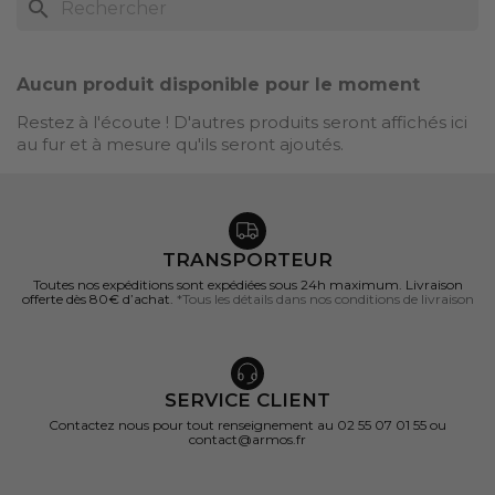
search
SOUS-CATÉGORIES
Aucun choix disponible pour ce groupe
Aucun produit disponible pour le moment
Restez à l'écoute ! D'autres produits seront affichés ici
au fur et à mesure qu'ils seront ajoutés.
TRANSPORTEUR
Toutes nos expéditions sont expédiées sous 24h maximum. Livraison
offerte dès 80€ d’achat.
*Tous les détails dans nos conditions de livraison
SERVICE CLIENT
Contactez nous pour tout renseignement au 02 55 07 01 55 ou
contact@armos.fr