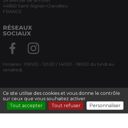
26 avenue de la Forêt
44860 Saint-Aignan-Grandlieu
FRANCE
RÉSEAUX
SOCIAUX
Horaires : 09h00 - 12h30 / 14h00 - 18h00 du lundi au
vendredi.
Ce site utilise des cookies et vous donne le contrôle
Tous droits réservés Armos -
Mentions légales
-
sur ceux que vous souhaitez activer
Conditions générales de ventes
Tout accepter
Tout refuser
Personnaliser