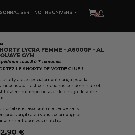
SONNALISER
NOTRE UNIVERS
HISTOIRE DE LA MARQUE
AMBASSADEURS
YM
HORTY LYCRA FEMME - A600GF - AL
RÉFÉRENCES
OUAYE GYM
xpédition sous 5 à 7 semaines
CONTACT
ORTEZ LE SHORTY DE VOTRE CLUB !
e shorty a été spécialement conçu pour la
ymnastique. Il est confectionné sur demande et
st totalement imprimé avec le design de votre
ub.
onfortable et assurant une tenue sans
ompression, il saura vous accompagner
arfaitement pour vos matchs.
2,90 €