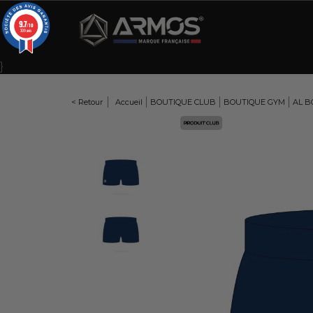
Panneau de gestion des cookies
9.7
/10
309 avis
}
< Retour
Accueil
BOUTIQUE CLUB
BOUTIQUE GYM
AL B
Here