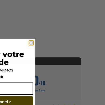
 votre
de
p ARMOS
10
ub
/10
Basé sur 1 avis
nnel >