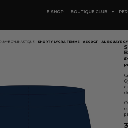
E-SHOP
BOUTIQUE CLUB
PER
CYCLISME
TRIATHLON
OUAYE GYMNASTIQUE
SHORTY LYCRA FEMME - A600GF - AL BOUAYE G
S
RUNNING
B
E
GYM
P
ROLLER
C
G
e
cl
C
c
p
3