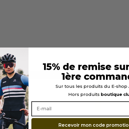
15% de remise sur
1ère comman
AVIS À PROPOS DU PRODUIT
1
Sur tous les produits du E-sho
Hors produits
boutique cl
0
0
0
0
1★
2★
3★
4★
5★
Recevoir mon code promotio