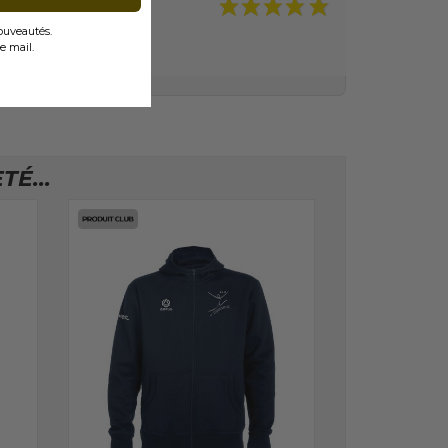
nouveautés.
e mail.
É...