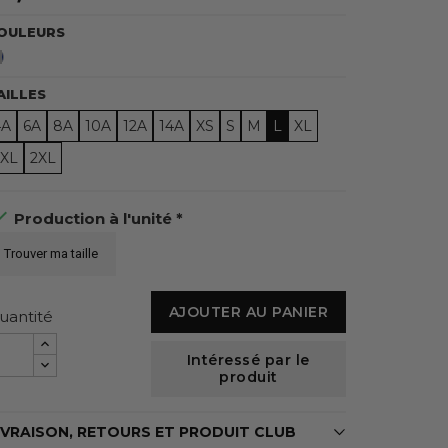
OULEURS
Bleu
Marine
AILLES
4A
6A
8A
10A
12A
14A
XS
S
M
L
XL
3XL
2XL

Production à l'unité *
Trouver ma taille
AJOUTER AU PANIER
uantité
Intéressé par le
produit
IVRAISON, RETOURS ET PRODUIT CLUB