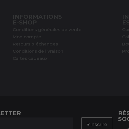
INFORMATIONS
I
E-SHOP
E
Conditions générales de vente
Co
Mon compte
Ca
Retours & échanges
Bo
Conditions de livraison
Pr
Cartes cadeaux
ETTER
RÉ
SO
S'inscrire