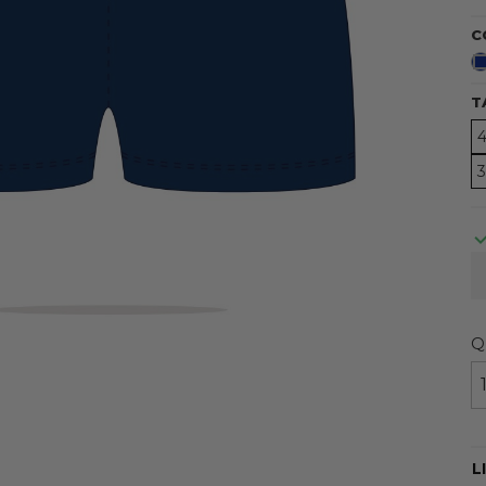
C
T
Q
L