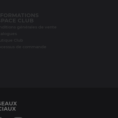
NFORMATIONS
SPACE CLUB
nditions générales de vente
talogues
utique Club
ocessus de commande
SEAUX
CIAUX