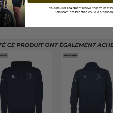
Vous pourrez également recevoir nos offres et 
Zéro spam, désincription en 1 clic sur chaqu
TÉ CE PRODUIT ONT ÉGALEMENT ACHET