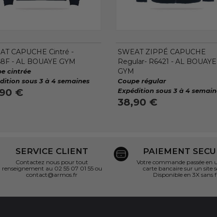
T CAPUCHE Cintré -
SWEAT ZIPPÉ CAPUCHE
68F - AL BOUAYE GYM
Regular- R6421 - AL BOUAYE
GYM
e cintrée
dition sous 3 à 4 semaines
Coupe régular
,90 €
Expédition sous 3 à 4 semain
38,90 €
SERVICE CLIENT
PAIEMENT SECU
Contactez nous pour tout
Votre commande passée en un
renseignement au 02 55 07 01 55 ou
carte bancaire sur un site s
contact@armos.fr
Disponible en 3X sans f