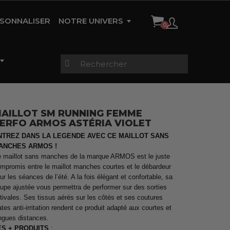
SONNALISER
NOTRE UNIVERS
HISTOIRE DE LA MARQUE
AMBASSADEURS
RÉFÉRENCES
CONTACT
AILLOT SM RUNNING FEMME
ERFO ARMOS ASTÉRIA VIOLET
gues
Vestes étanches &
s
Trifonctions Enfants
thermiques
Vestes étanches &
Maillots Femme
NTREZ DANS LA LEGENDE AVEC CE MAILLOT SANS
thermiques
ANCHES ARMOS !
 maillot sans manches de la marque ARMOS est le juste
mpromis entre le maillot manches courtes et le débardeur
ur les séances de l’été. A la fois élégant et confortable, sa
rtes
Pluie et Sécurité
Cuissard TRI
Collants zippés
Maillots Manches Longues
upe ajustée vous permettra de performer sur des sorties
échauffement
Homme
tivales. Ses tissus aérés sur les côtés et ses coutures
ates anti-irritation rendent ce produit adapté aux courtes et
ngues distances.
ES + PRODUITS
: