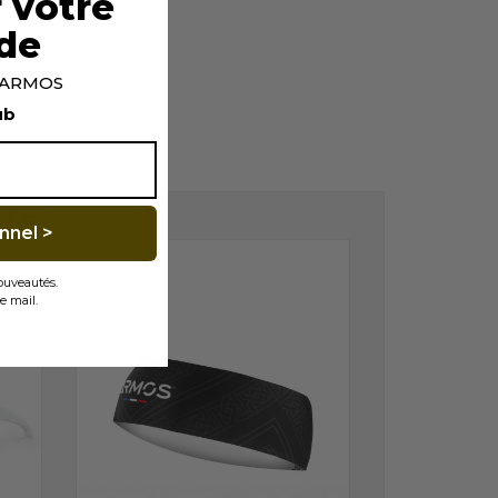
 votre
de
p ARMOS
ub
É...
nnel >
nouveautés.
e mail.