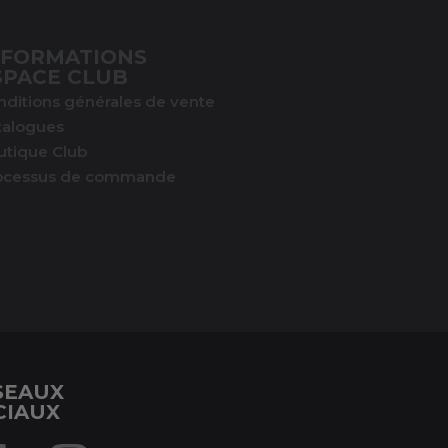
NFORMATIONS
SPACE CLUB
nditions générales de vente
talogues
utique Club
ocessus de commande
SEAUX
CIAUX