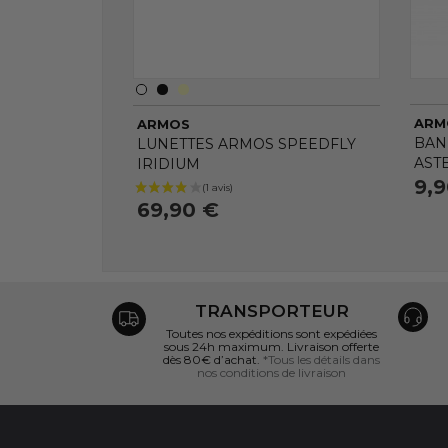
ARM
ARMOS
BAN
LUNETTES ARMOS SPEEDFLY
AST
IRIDIUM
9,
69,90 €
TRANSPORTEUR
Toutes nos expéditions sont expédiées
sous 24h maximum. Livraison offerte
dès 80€ d’achat.
*Tous les détails dans
nos conditions de livraison