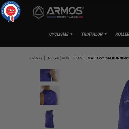
Panneau de gestion des cookies
9.7
/10
309 avis
CYCLISME
TRIATHLON
ROLLE
< Retour
Accueil
VENTE FLASH
MAILLOT SM RUNNING
Here
T
M
d
C
M
T
G
d
C
D
l