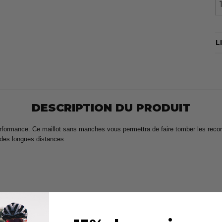
L
DESCRIPTION DU PRODUIT
rmance. Ce maillot sans manches vous permettra de faire tomber les records
 des longues distances.