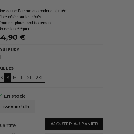
Une coupe Femme anatomique ajustée
Fibre aérée sur les côtés
Coutures plates anti-frottement
Un design élégant
44,90 €
OULEURS
Violet
AILLES
XS
S
M
L
XL
2XL

En stock
Trouver ma taille
AJOUTER AU PANIER
uantité