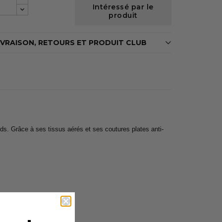
Intéressé par le
produit
IVRAISON, RETOURS ET PRODUIT CLUB
. Grâce à ses tissus aérés et ses coutures plates anti-