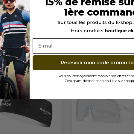
15% de remise sur
1ère comman
 performant
Sur tous les produits du E-sho
assage).
Hors produits
boutique cl
TÉ CE PRODUIT ONT ÉGALEMENT ACHET
Recevoir mon code promotio
Vous pourrez également recevoir nos offres et 
Zéro spam, désincription en 1 clic sur chaqu