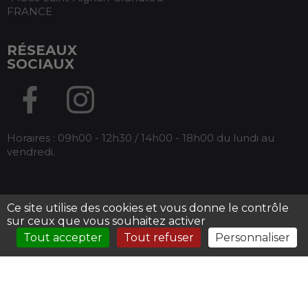
FRANCE
RÉSEAUX
SOCIAUX
Horaires : 09h00 - 12h30 / 14h00 - 18h00 du lundi au
vendredi.
Ce site utilise des cookies et vous donne le contrôle
Tous droits réservés Armos -
Mentions légales
-
sur ceux que vous souhaitez activer
Conditions générales de ventes
Tout accepter
Tout refuser
Personnaliser