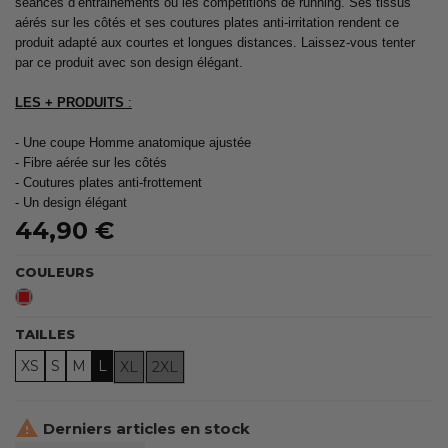
séances d’entrainements ou les compétitions de running. Ses tissus
aérés sur les côtés et ses coutures plates anti-irritation rendent ce
produit adapté aux courtes et longues distances. Laissez-vous tenter
par ce produit avec son design élégant.
LES + PRODUITS
:
- Une coupe Homme anatomique ajustée
- Fibre aérée sur les côtés
- Coutures plates anti-frottement
- Un design élégant
44,90 €
COULEURS
Rouge
TAILLES
XS
S
M
L
XL
2XL

Derniers articles en stock