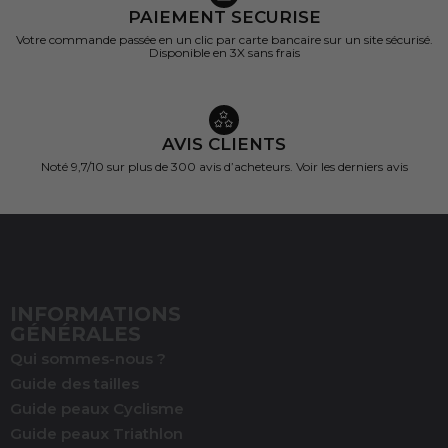
PAIEMENT SECURISE
Votre commande passée en un clic par carte bancaire sur un site sécurisé.
Disponible en 3X sans frais
AVIS CLIENTS
Noté 9,7/10 sur
plus de 300 avis d’acheteurs.
Voir les derniers avis
INFORMATIONS
GÉNÉRALES
Qui sommes-nous ?
Guide des tailles
Guide peaux Cyclisme
Guide peaux Triathlon