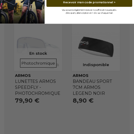
Recevoir mon code promotionnel >
Vous pourrez également recevoir nos offres et nouveautés.
Zéro spam, désincription en 1 clic sur chaque mail.
En stock
VERRES
Photochromique
Indisponible
ARMOS
ARMOS
LUNETTES ARMOS
BANDEAU SPORT
SPEEDFLY -
7CM ARMOS
PHOTOCHROMIQUE
LEGEND NOIR
79,90 €
8,90 €