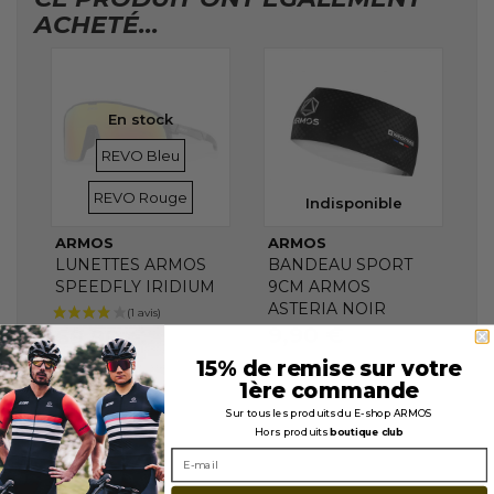
ACHETÉ...
En stock
VERRES
VERRES
REVO Bleu
REVO Rouge
Indisponible
ARMOS
ARMOS
LUNETTES ARMOS
BANDEAU SPORT
SPEEDFLY IRIDIUM
9CM ARMOS
ASTERIA NOIR
9,90 €
69,90 €
15% de remise sur votre
1ère commande
Sur tous les produits du E-shop ARMOS
Hors produits
boutique club