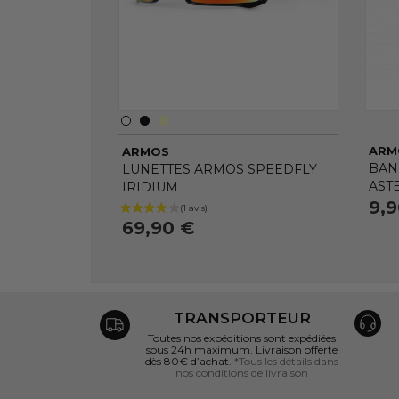
ARM
ARMOS
BAN
LUNETTES ARMOS SPEEDFLY
AST
IRIDIUM
9,
69,90 €
TRANSPORTEUR
Toutes nos expéditions sont expédiées
sous 24h maximum. Livraison offerte
dès 80€ d’achat.
*Tous les détails dans
nos conditions de livraison