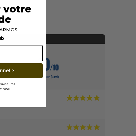
 votre
de
p ARMOS
ub
10
/10
nnel >
Basé sur 3 avis
nouveautés.
e mail.