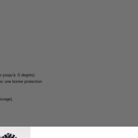
e jusqu’à -5 degrés)
vec une bonne protection
assage).