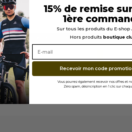
15% de remise sur
1ère comman
Sur tous les produits du E-sho
Hors produits
boutique cl
AVIS À PROPOS DU PRODUIT
3
Recevoir mon code promotio
0
0
0
0
1★
2★
3★
4★
5★
Vous pourrez également recevoir nos offres et 
Zéro spam, désincription en 1 clic sur chaqu