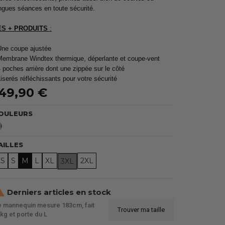
ngues séances en toute sécurité.
ES + PRODUITS
:
Une coupe ajustée
Membrane Windtex thermique, déperlante et coupe-vent
4 poches arrière dont une zippée sur le côté
Liserés réfléchissants pour votre sécurité
49,90 €
OULEURS
Noir
AILLES
XS
S
M
L
XL
2XL
3XL

Derniers articles en stock
 mannequin mesure 183cm, fait
Trouver ma taille
kg et porte du L