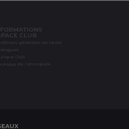
NFORMATIONS
SPACE CLUB
nditions générales de vente
talogues
utique Club
ocessus de commande
SEAUX