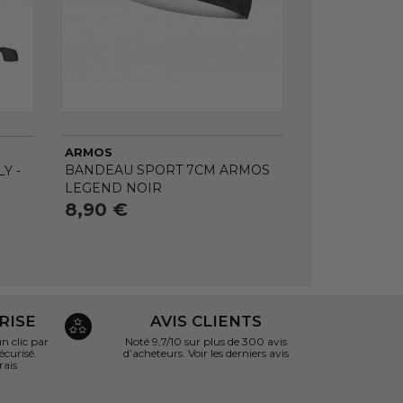
ARMOS
BANDEAU SPORT 7CM ARMOS
Y -
LEGEND NOIR
8,90 €
RISE
AVIS CLIENTS
 clic par
Noté 9,7/10 sur
plus de 300 avis
écurisé.
d’acheteurs.
Voir les derniers avis
rais