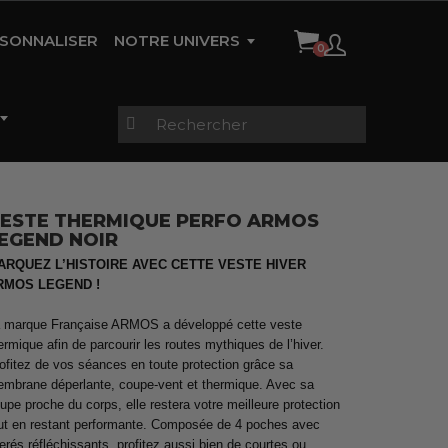
SONNALISER
NOTRE UNIVERS
HISTOIRE DE LA MARQUE
AMBASSADEURS
RÉFÉRENCES
CONTACT
ESTE THERMIQUE PERFO ARMOS
EGEND NOIR
gues
Vestes étanches &
s
Trifonctions Enfants
thermiques
Vestes étanches &
Maillots Femme
ARQUEZ L’HISTOIRE AVEC CETTE VESTE HIVER
thermiques
RMOS LEGEND !
 marque Française ARMOS a développé cette veste
ermique afin de parcourir les routes mythiques de l’hiver.
rtes
Pluie et Sécurité
Cuissard TRI
Collants zippés
Maillots Manches Longues
ofitez de vos séances en toute protection grâce sa
échauffement
Homme
mbrane déperlante, coupe-vent et thermique. Avec sa
upe proche du corps, elle restera votre meilleure protection
ut en restant performante. Composée de 4 poches avec
serés réfléchissants, profitez aussi bien de courtes ou