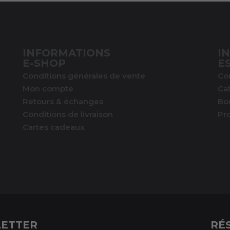
INFORMATIONS
I
E-SHOP
E
Conditions générales de vente
Co
Mon compte
Ca
Retours & échanges
Bo
Conditions de livraison
Pr
Cartes cadeaux
ETTER
RÉ