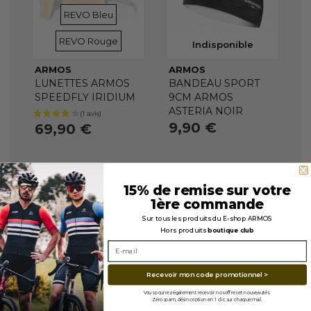
VERRES
VERRES
REVO Bleu
REVO Rouge
Indisponible
ARMOS
ARMOS
LUNETTES ARMOS
BANDEAU SPORT
SPEEDFLY IRIDIUM
9CM ARMOS
ASTERIA NOIR
9,90 €
69,90 €
15% de remise sur votre
1ère commande
Sur tous les produits du E-shop ARMOS
Hors produits
boutique club
Recevoir mon code promotionnel >
Vous pourrez également recevoir nos offres et nouveautés.
Zéro spam, désincription en 1 clic sur chaque mail.