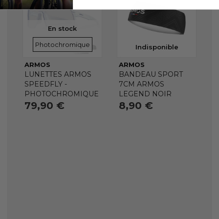
En stock
VERRES
Photochromique
Indisponible
ARMOS
ARMOS
LUNETTES ARMOS
BANDEAU SPORT
SPEEDFLY -
7CM ARMOS
PHOTOCHROMIQUE
LEGEND NOIR
79,90 €
8,90 €