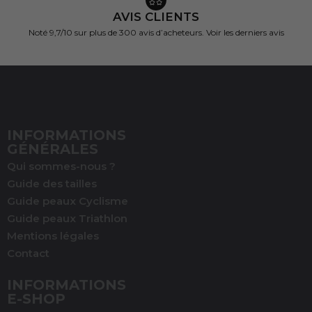
AVIS CLIENTS
Noté 9,7/10 sur
plus de 300 avis d’acheteurs.
Voir les derniers avis
INFORMATIONS
GÉNÉRALES
Qui sommes-nous ?
Guide des tailles
Guide peaux Cyclisme
Guide peaux Triathlon
Mentions légales
(1 avis)
Contact
INFORMATIONS
E-SHOP