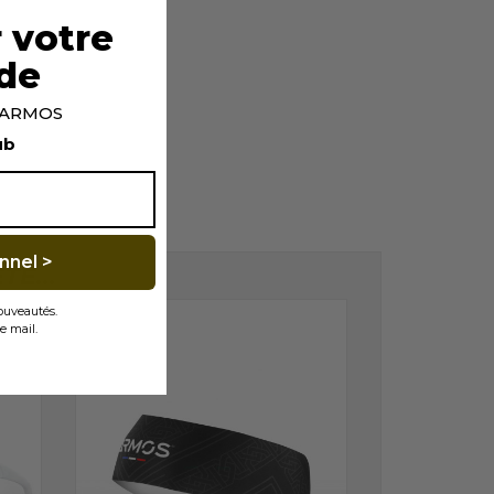
 votre
de
p ARMOS
ub
nnel >
É...
nouveautés.
e mail.