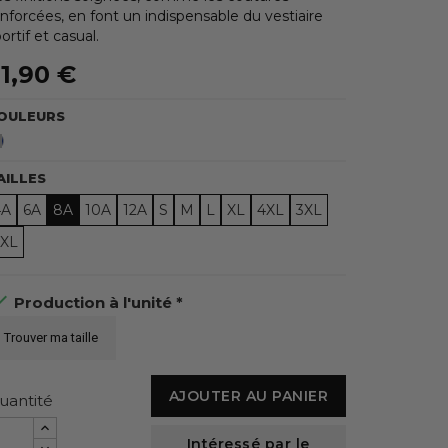
nforcées, en font un indispensable du vestiaire
ortif et casual.
1,90 €
OULEURS
Bleu
Marine
AILLES
4A
6A
8A
10A
12A
S
M
L
XL
4XL
3XL
2XL

Production à l'unité *
Trouver ma taille
AJOUTER AU PANIER
uantité
Intéressé par le