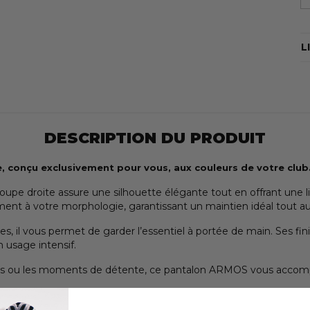
L
DESCRIPTION DU PRODUIT
, conçu exclusivement pour vous, aux couleurs de votre club
 à coupe droite assure une silhouette élégante tout en offrant un
ment à votre morphologie, garantissant un maintien idéal tout au
es, il vous permet de garder l’essentiel à portée de main. Ses fi
 usage intensif.
nts ou les moments de détente, ce pantalon ARMOS vous accomp