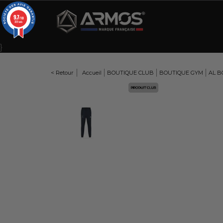
Panneau de gestion des cookies
9.7
/10
309 avis
}
< Retour
Accueil
BOUTIQUE CLUB
BOUTIQUE GYM
AL B
Here