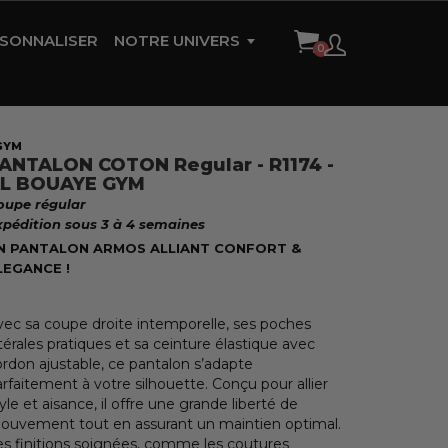
SONNALISER
NOTRE UNIVERS
HISTOIRE DE LA MARQUE
AMBASSADEURS
GYM
ANTALON COTON Regular - R1174 -
RÉFÉRENCES
L BOUAYE GYM
oupe régular
CONTACT
xpédition sous 3 à 4 semaines
N PANTALON ARMOS ALLIANT CONFORT &
LEGANCE !
vec sa coupe droite intemporelle, ses poches
térales pratiques et sa ceinture élastique avec
ordon ajustable, ce pantalon s’adapte
rfaitement à votre silhouette. Conçu pour allier
yle et aisance, il offre une grande liberté de
ouvement tout en assurant un maintien optimal.
es finitions soignées, comme les coutures