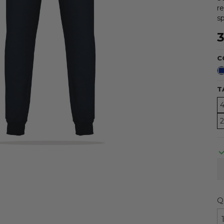
re
sp
3
C
T
Q