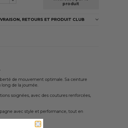
produit
IVRAISON, RETOURS ET PRODUIT CLUB
.
e liberté de mouvement optimale. Sa ceinture
 long de la journée.
nitions soignées, avec des coutures renforcées,
agne avec style et performance, tout en