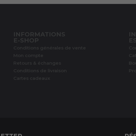
INFORMATIONS
I
E-SHOP
E
Conditions générales de vente
Co
Mon compte
Ca
Retours & échanges
Bo
Conditions de livraison
Pr
Cartes cadeaux