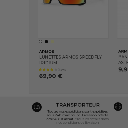
ARM
ARMOS
BAN
LUNETTES ARMOS SPEEDFLY
AST
IRIDIUM
9,
69,90 €
TRANSPORTEUR
Toutes nos expéditions sont expédiées
sous 24h maximum. Livraison offerte
dès 80€ d’achat.
*Tous les détails dans
nos conditions de livraison