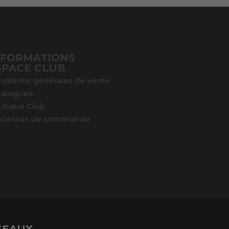
NFORMATIONS
SPACE CLUB
nditions générales de vente
talogues
utique Club
ocessus de commande