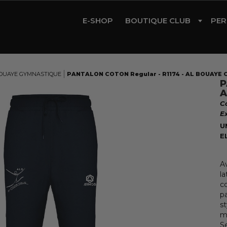
E-SHOP
BOUTIQUE CLUB
PER
CYCLISME
TRIATHLON
OUAYE GYMNASTIQUE
PANTALON COTON Regular - R1174 - AL BOUAYE 
P
RUNNING
A
C
GYM
E
ROLLER
U
E
A
la
c
pa
st
m
S