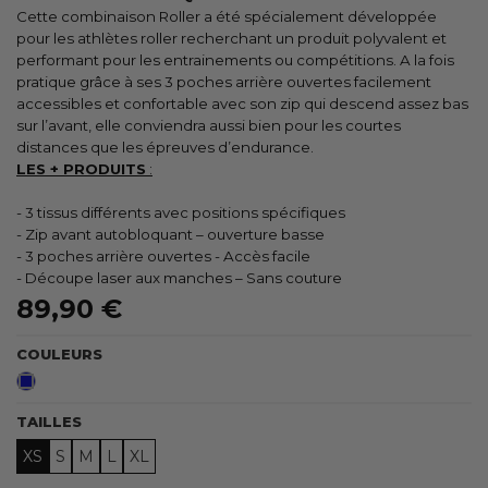
Cette combinaison Roller a été spécialement développée
pour les athlètes roller recherchant un produit polyvalent et
performant pour les entrainements ou compétitions. A la fois
pratique grâce à ses 3 poches arrière ouvertes facilement
accessibles et confortable avec son zip qui descend assez bas
sur l’avant, elle conviendra aussi bien pour les courtes
distances que les épreuves d’endurance.
LES + PRODUITS
:
- 3 tissus différents avec positions spécifiques
- Zip avant autobloquant – ouverture basse
- 3 poches arrière ouvertes - Accès facile
- Découpe laser aux manches – Sans couture
89,90 €
COULEURS
Bleu
TAILLES
XS
S
M
L
XL