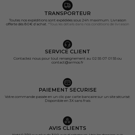
TRANSPORTEUR
Toutes nos expéditions sont expédiées sous 24h maximum. Livraison
offerte dès 80€ d’achat.
*Tous les détails dans nos conditions de livraison
SERVICE CLIENT
Contactez nous pour tout renseignement au 02 55 07 01 55 ou
contact@armos.fr
PAIEMENT SECURISE
Votre commande passée en un clic par carte bancaire sur un site sécurisé.
Disponible en 3X sans frais
AVIS CLIENTS
Noté 9,7/10 sur
plus de 300 avis d’acheteurs.
Voir les derniers avis